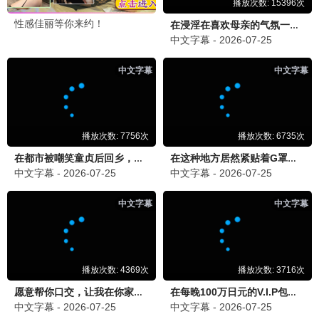
8.1
关于我和鬼变成家人的那件事
2022
宝岛专享
许光汉林柏宏，冥婚喜剧奇幻。 影迷高分认证。